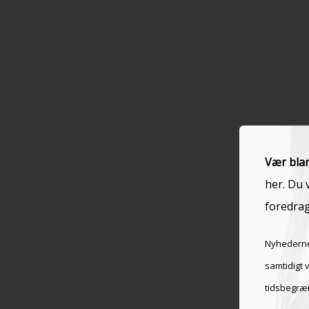
Vær blan
her. Du 
foredrag
Nyhederne
samtidigt 
tidsbegræ