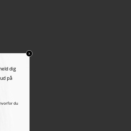
x
meld dig
bud på
hvorfor du